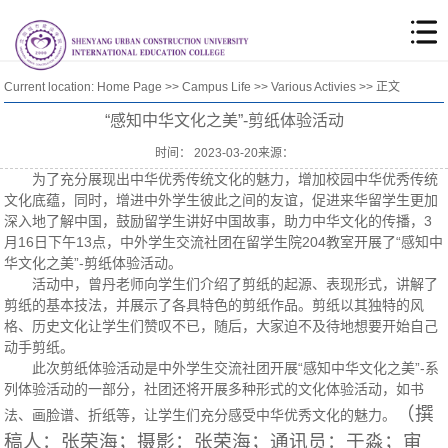
Current location:
Home Page
>>
Campus Life
>>
Various Activies
>> 正文
“感知中华文化之美”-剪纸体验活动
时间： 2023-03-20来源：
为了充分展现出中华优秀传统文化的魅力，增加校园中华优秀传统
文化底蕴，同时，增进中外学生彼此之间的友谊，促进来华留学生更加
深入地了解中国，鼓励留学生讲好中国故事，助力中华文化的传播，3
月16日下午13点，中外学生交流社团在留学生院204教室开展了“感知中
华文化之美”-剪纸体验活动。
活动中，曾丹老师向学生们介绍了剪纸的起源、表现形式，讲解了
剪纸的基本技法，并展示了各具特色的剪纸作品。剪纸以其独特的风
格、历史文化让学生们赞叹不已，随后，大家迫不及待地想要开始自己
动手剪纸。
此次剪纸体验活动是中外学生交流社团开展“感知中华文化之美”-系
列体验活动的一部分，社团还将开展多种形式的文化体验活动，如书
（撰
法、画脸谱、折纸等，让学生们充分感受中华优秀文化的魅力。
稿人：张荣海；摄影：张荣海；通讯员：于淼；审