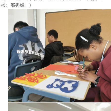
核：邵秀娟。）