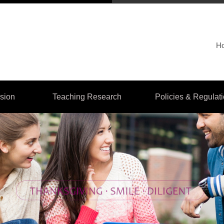
H
sion
Teaching Research
Policies & Regulat