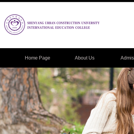
Home Page
About Us
Admis