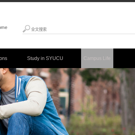
ome
ions
Study in SYUCU
Campus Life