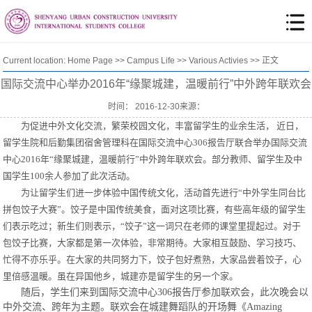
Current location:
Home Page
>>
Campus Life
>>
Various Activies
>> 正文
国际交流中心举办2016年“缘聚城建，温暖前行”中外跨年联欢会
时间： 2016-12-30来源：
为促进中外文化交流，繁荣校园文化，丰富留学生的业余生活， 近日，
留学生院和后勤集团宿舍管理科在国际交流中心306报告厅联合举办国际交流
中心2016年“缘聚城建，温暖前行”中外跨年联欢会。部分教师、留学生及中
国学生100余人参加了此次活动。
为让留学生们进一步体验中国传统文化，活动首先进行“中外学生同台比
拼包饺子大赛”。饺子是中国传统美食，面对这项比赛，有些高年级的留学生
们表示吃过；新生们则表示，“饺子”这一词只在老师的课堂里提起过。对于
包饺子比赛，大家都是第一次体验，非常期待。大家相互鼓励、学习技巧、
忙得不亦乐乎。在大家的共同努力下，饺子包好煮熟，大家品尝着饺子，心
里倍感温暖。虽在异国他乡，城建亦是留学生的另一个家。
随后，学生们来到国际交流中心306报告厅参加联欢会，此次晚会以
中外交流、跨年为主题。联欢会在城建舞蹈队的开场舞《Amazing