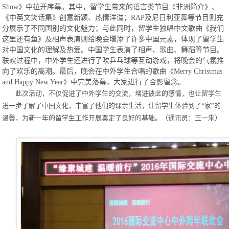
Show》中拉开序幕。其中，留学生带来的语言类节目《非洲简介》、
《中英文笑话集》创意新颖、热情洋溢；RAP及尼日利亚舞等节目则充
分展示了不同国别的文化魅力；与此同时，留学生独唱中文歌曲《我们
这里还有鱼》及相声表演则给晚会增添了许多中国元素，体现了留学生
对中国文化的理解及热爱。中国学生表演了相声、歌曲、舞蹈等节目。
联欢过程中，中外学生还进行了
吹乒乓球等互动游戏，将晚会的气氛推
向了欢乐的高潮。最后，晚会在中外学生合唱的歌曲《Merry Christmas
and Happy New Year》中完美落幕，大家进行了合影留念。
此次活动，不仅促进了中外学生的交流，增进彼此的感情，也让留学生
进一步了解了中国文化，丰富了他们的课余生活，让留学生体验到了“家”的
温馨，为新一年的留学生工作开展奠定了良好的基础。（通讯员：王一朱）